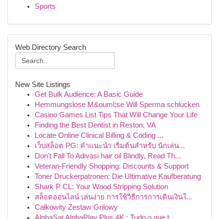
Sports
Web Directory Search
New Site Listings
Get Bulk Audience: A Basic Guide
Hemmungslose M&ouml;se Will Sperma schlucken
Casino Games List Tips That Will Change Your Life
Finding the Best Dentist in Reston, VA
Locate Online Clinical Billing & Coding ...
เว็บสล็อต PG: คำแนะนำ เริ่มต้นสำหรับ นักเล่น...
Don't Fall To Adivasi hair oil Blindly, Read Th...
Veteran-Friendly Shopping: Discounts & Support
Toner Druckerpatronen: Die Ultimative Kaufberatung
Shark P CL: Your Wood Stripping Solution
สล็อตออนไลน์ เล่นง่าย การใช้วิธีการการเดินเงินใ...
Całkowity Zestaw Grilowy
AlphaSat AlphaPlay Plus 4K : Tudo o que t...