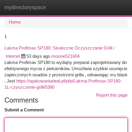
mydirectoryspace
Togg
navi
Home
1
Lakma Profimax SP180: Skuteczne Oczyszczanie Grilli i
Internet
53 days ago
mosine521604
Lakma Profimax SP180 to wydajny preparat zaprojektowany do
efektywnego mycia z piekarników. Umożliwia szybkie usunięcie
zapieczonych osadów z przestrzeni grilla , odnawiając mu blask
. Jest
https://opakowaniadeal.pl/pl/p/Lakma-Profimax-SP180-
1L-czyszczenie-grilli/5380
Report this page
Comments
Submit a Comment