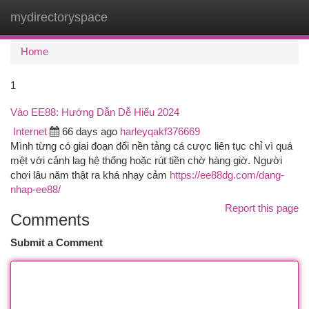
mydirectoryspace
Togg
navi
Home
1
Vào EE88: Hướng Dẫn Dễ Hiểu 2024
Internet
66 days ago
harleyqakf376669
Mình từng có giai đoạn đổi nền tảng cá cược liên tục chỉ vì quá
mệt với cảnh lag hệ thống hoặc rút tiền chờ hàng giờ. Người
chơi lâu năm thật ra khá nhạy cảm
https://ee88dg.com/dang-
nhap-ee88/
Report this page
Comments
Submit a Comment