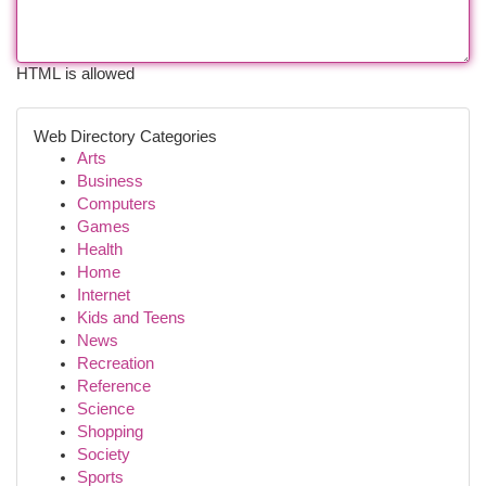
HTML is allowed
Web Directory Categories
Arts
Business
Computers
Games
Health
Home
Internet
Kids and Teens
News
Recreation
Reference
Science
Shopping
Society
Sports