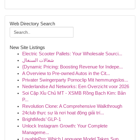
Web Directory Search
New Site Listings
Electric Scooter Pallets: Your Wholesale Sourci...
شغالات السنغال
{Dynamic Pricing: Boosting Revenue for Indepe...
A Overview to Pre-owned Autos in the Cit...
Privater Swingerparty Pornoclip Mit hemmungslos...
Nederlandse Ad Networks: Een Overzicht voor 2026
Soi Cặp Xỉu Chủ MT - XSMB Rồng Bạch Kim: Bản
P...
Revolution Clone: A Comprehensive Walkthrough
24club thực sự là nơi hoạt động giải trí...
BrightMeds’ GLP-1
Unlock Instagram Growth: Your Complete
Manageme...
LovablePro: Which Language Model Takes Sup...