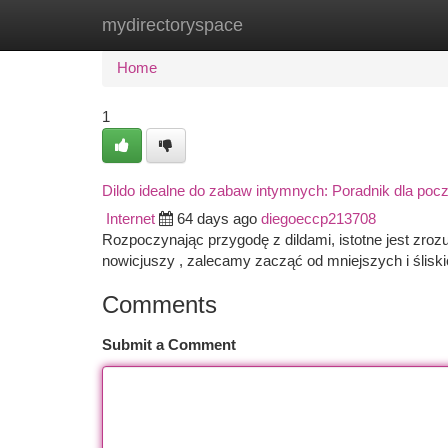
mydirectoryspace
Home
New Site Listings
Add Site
Ca
Home
1
Dildo idealne do zabaw intymnych: Poradnik dla poc
Internet
64 days ago
diegoeccp213708
Rozpoczynając przygodę z dildami, istotne jest zrozu
nowicjuszy , zalecamy zacząć od mniejszych i ślisk
Comments
Submit a Comment