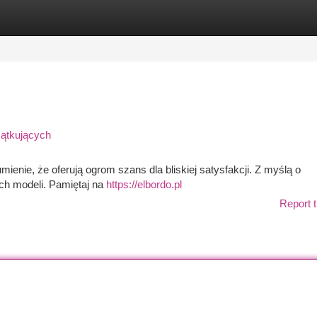
tegories
Register
Login
zątkujących
mienie, że oferują ogrom szans dla bliskiej satysfakcji. Z myślą o
ich modeli. Pamiętaj na
https://elbordo.pl
Report t