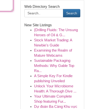
Web Directory Search
Search
New Site Listings
{Drilling Fluids: The Unsung
Heroes of Oil & G...
Stock Market Trading: A
Newbie's Guide
Examining the Realm of
Mature Webcams
Sustainable Packaging
Methods: Why Gable Top
Ra...
A Simple Key For Kindle
publishing Unveiled
Unlock Your Microbiome
Health: A Thorough Dive ...
Your Ultimate Complete
Shop featuring Fur...
Dự đoán Ba Càng Khu vực