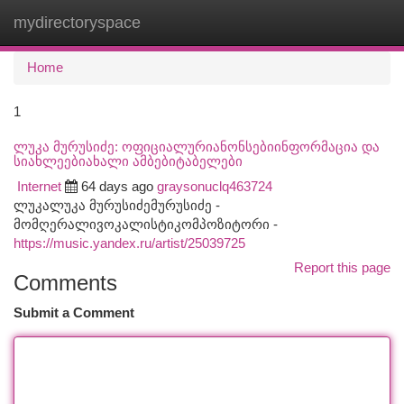
mydirectoryspace
Togg
navi
Home
1
ლუკა მურუსიძე: ოფიციალურიანონსებიინფორმაცია და
სიახლეებიახალი ამბებიტაბელები
Internet
64 days ago
graysonuclq463724
ლუკალუკა მურუსიძემურუსიძე -
მომღერალივოკალისტიკომპოზიტორი -
https://music.yandex.ru/artist/25039725
Report this page
Comments
Submit a Comment