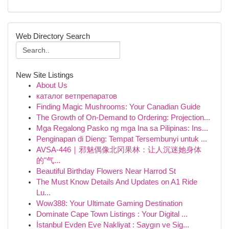
Web Directory Search
New Site Listings
About Us
каталог ветпрепаратов
Finding Magic Mushrooms: Your Canadian Guide
The Growth of On-Demand to Ordering: Projection...
Mga Regalong Pasko ng mga Ina sa Pilipinas: Ins...
Penginapan di Dieng: Tempat Tersembunyi untuk ...
AVSA-446｜邪魅偶像北冈果林：让人沉迷她身体
的"气...
Beautiful Birthday Flowers Near Harrod St
The Must Know Details And Updates on A1 Ride
Lu...
Wow388: Your Ultimate Gaming Destination
Dominate Cape Town Listings : Your Digital ...
İstanbul Evden Eve Nakliyat : Saygın ve Sig...