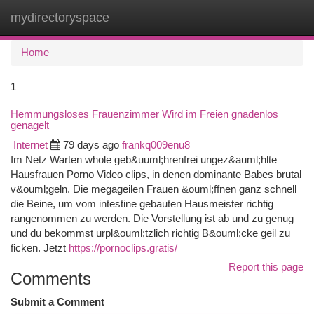
mydirectoryspace
Togg
navi
Home
1
Hemmungsloses Frauenzimmer Wird im Freien gnadenlos
genagelt
Internet
79 days ago
frankq009enu8
Im Netz Warten whole geb&uuml;hrenfrei ungez&auml;hlte
Hausfrauen Porno Video clips, in denen dominante Babes brutal
v&ouml;geln. Die megageilen Frauen &ouml;ffnen ganz schnell
die Beine, um vom intestine gebauten Hausmeister richtig
rangenommen zu werden. Die Vorstellung ist ab und zu genug
und du bekommst urpl&ouml;tzlich richtig B&ouml;cke geil zu
ficken. Jetzt
https://pornoclips.gratis/
Report this page
Comments
Submit a Comment