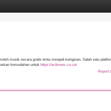
tegories
Register
Login
leh musik secara gratis tentu menjadi keinginan. Salah satu platfo
nawarkan kemudahan untuk
https://activearc.co.za/
Report t