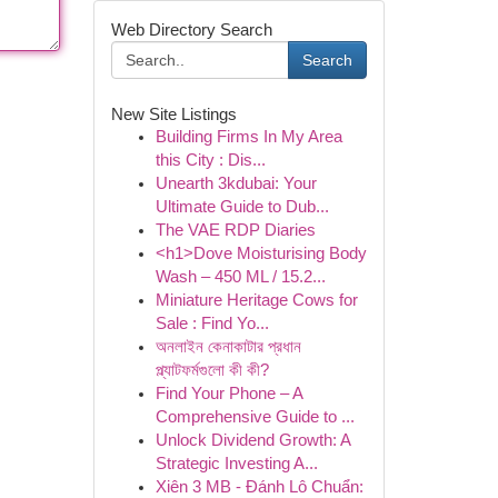
Web Directory Search
Search
New Site Listings
Building Firms In My Area
this City : Dis...
Unearth 3kdubai: Your
Ultimate Guide to Dub...
The VAE RDP Diaries
<h1>Dove Moisturising Body
Wash – 450 ML / 15.2...
Miniature Heritage Cows for
Sale : Find Yo...
অনলাইন কেনাকাটার প্রধান
প্ল্যাটফর্মগুলো কী কী?
Find Your Phone – A
Comprehensive Guide to ...
Unlock Dividend Growth: A
Strategic Investing A...
Xiên 3 MB - Đánh Lô Chuẩn: