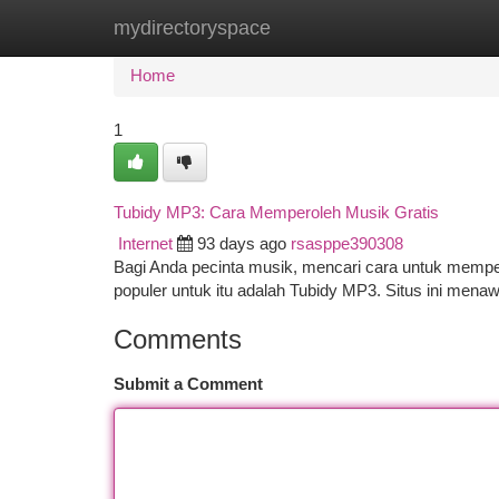
mydirectoryspace
Home
New Site Listings
Add Site
Ca
Home
1
Tubidy MP3: Cara Memperoleh Musik Gratis
Internet
93 days ago
rsasppe390308
Bagi Anda pecinta musik, mencari cara untuk mempero
populer untuk itu adalah Tubidy MP3. Situs ini me
Comments
Submit a Comment