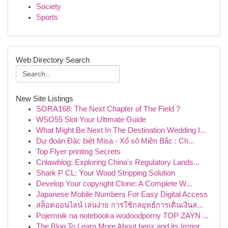
Society
Sports
Web Directory Search
New Site Listings
SORA168: The Next Chapter of The Field ?
WSO55 Slot Your Ultimate Guide
What Might Be Next In The Destination Wedding I...
Dự đoán Đặc biệt Misa - Xổ số Miền Bắc : Ch...
Top Flyer printing Secrets
Cnlawblog: Exploring China's Regulatory Lands...
Shark P CL: Your Wood Stripping Solution
Develop Your copyright Clone: A Complete W...
Japanese Mobile Numbers For Easy Digital Access
สล็อตออนไลน์ เล่นง่าย การใช้กลยุทธ์การเดินเงินส...
Pojemnik na notebooka wodoodporny TOP ZAYN ...
The Blog To Learn More About benz and its Impor...