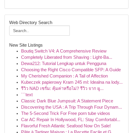
Web Directory Search
New Site Listings
Boutiq Switch V4: A Comprehensive Review
Completely Liberated from Shaving : Light-Ba...
Dewa212: Tutorial Lengkap untuk Pengguna
Choosing the Right Cisco Compatible SFP: A Guide
My Cherished Companion : A Tail of Affection
Kubeczek papierowy Kram 245 ml: Idealna na lody...
รีวิว NAD เซรั่ม: คุ้มค่าหรือไม่? รีวิว จาก ผู...
```text
Classic Dark Blue Jumpsuit: A Statement Piece
Discovering the USA : A Trip Through Four Dynam...
The 5-Second Trick For Free porn tube videos
Car AC Repair In Hollywood, FL: Stay Comfortabl...
Flavorful Fresh Atlantic Seafood Now On Sale!
Pâte à Tartiner Maison : La Recette Facile et G...