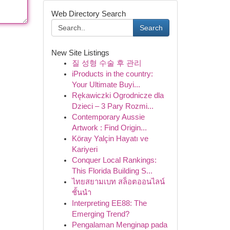
Web Directory Search
Search
New Site Listings
질 성형 수술 후 관리
iProducts in the country:
Your Ultimate Buyi...
Rękawiczki Ogrodnicze dla
Dzieci – 3 Pary Rozmi...
Contemporary Aussie
Artwork : Find Origin...
Köray Yalçin Hayatı ve
Kariyeri
Conquer Local Rankings:
This Florida Building S...
ไทยสยามเบท สล็อตออนไลน์
ชั้นนำ
Interpreting EE88: The
Emerging Trend?
Pengalaman Menginap pada