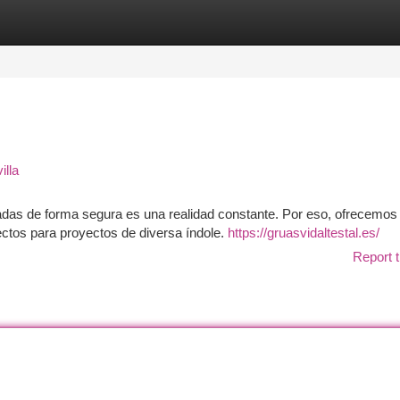
tegories
Register
Login
illa
adas de forma segura es una realidad constante. Por eso, ofrecemos
ctos para proyectos de diversa índole.
https://gruasvidaltestal.es/
Report t