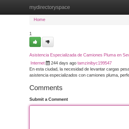
mydirectoryspace
Home
New Site Listings
Add Site
Ca
Home
1
Asistencia Especializada de Camiones Pluma en Sev
Internet
244 days ago
tamzinibyc199547
En esta ciudad, la necesidad de levantar cargas pes
asistencia especializados con camiones pluma, perfe
Comments
Submit a Comment