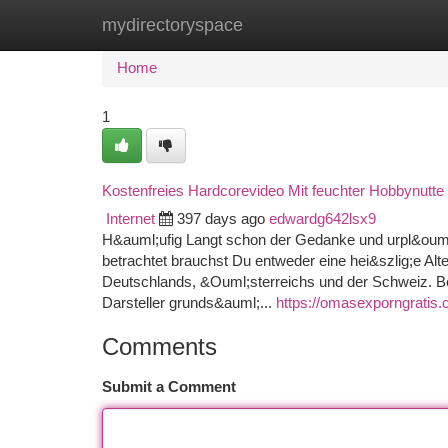
mydirectoryspace
Home
New Site Listings
Add Site
Ca
Home
1
Kostenfreies Hardcorevideo Mit feuchter Hobbynutte
Internet
397 days ago
edwardg642lsx9
H&auml;ufig Langt schon der Gedanke und urpl&ouml;
betrachtet brauchst Du entweder eine hei&szlig;e Al
Deutschlands, &Ouml;sterreichs und der Schweiz. B
Darsteller grunds&auml;...
https://omasexporngratis.
Comments
Submit a Comment