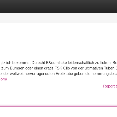
tegories
Register
Login
tzlich bekommst Du echt B&ouml;cke leidenschaftlich zu ficken. Bei
te zum Bumsen oder einen gratis FSK Clip von der ultimativen Tuben 
ei der weltweit hervorragendsten Erotiktube geben die hemmungslos
com/
Report t