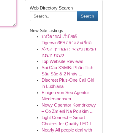
Web Directory Search
Search
New Site Listings
บทวิจารณ์ เว็บไซต์
Tigerwin369 อย่าง ละเอียด
הצעות נישואין: המדריך המלא
לשנת השנה
Top Website Reviews
Soi Cầu XSMB: Phân Tích
Sâu Sắc & 2 Nháy ...
Discreet Plus-One Call Girl
in Ludhiana
Einigen von Seo Agentur
Niedersachsen
Nowy Operator Komórkowy
– Co Zmieni Na Polskim ...
Light Connect – Smart
Choices for Quality LED L...
Nearly All people deal with