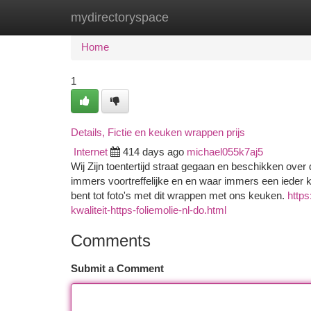
mydirectoryspace
Home
New Site Listings
Add Site
Ca
Home
1
Details, Fictie en keuken wrappen prijs
Internet
414 days ago
michael055k7aj5
Wij Zijn toentertijd straat gegaan en beschikken ov
immers voortreffelijke en en waar immers een ieder 
bent tot foto's met dit wrappen met ons keuken.
https
kwaliteit-https-foliemolie-nl-do.html
Comments
Submit a Comment