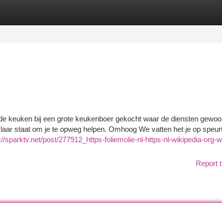
tegories
Register
Login
er de keuken bij een grote keukenboer gekocht waar de diensten gewo
klaar staat om je te opweg helpen. Omhoog We vatten het je op speur
://sparktv.net/post/277912_https-foliemolie-nl-https-nl-wikipedia-org-w
Report t